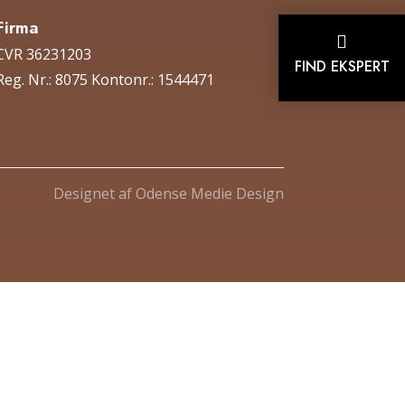
Firma

CVR 36231203
FIND EKSPERT
Reg. Nr.: 8075 Kontonr.: 1544471
Designet af
Odense Medie Design