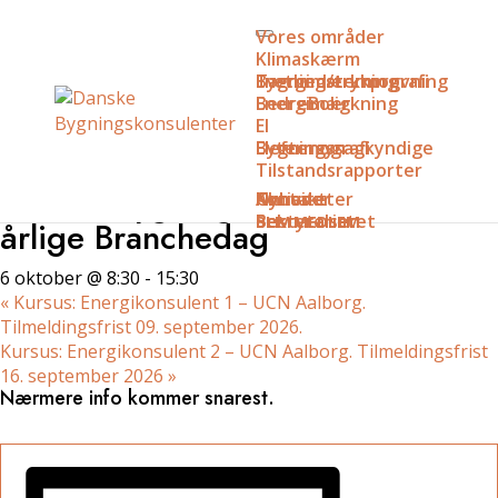
Vores områder
Klimaskærm
Tæthed/trykprøvning
Bygningstermografi
Energimærkning
Energimærkning
BedreBolig
El
Eleftersyn
El-termografi
Bygningssagkyndige
Tilstandsrapporter
« Alle Begivenheder
Danske Bygningskonsulenters
Aktiviteter
Nyheder
Om os
Kontakt
Sekretariatet
Bestyrelsen
BLIV MEDLEM
årlige Branchedag
6 oktober @ 8:30
-
15:30
«
Kursus: Energikonsulent 1 – UCN Aalborg.
Tilmeldingsfrist 09. september 2026.
Kursus: Energikonsulent 2 – UCN Aalborg. Tilmeldingsfrist
16. september 2026
»
Nærmere info kommer snarest.