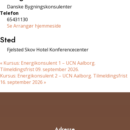
Danske Bygningskonsulenter
Telefon
65431130
Se Arrangør hjemmeside
Sted
Fjelsted Skov Hotel Konferencecenter
«
Kursus: Energikonsulent 1 – UCN Aalborg.
Tilmeldingsfrist 09. september 2026.
Kursus: Energikonsulent 2 – UCN Aalborg. Tilmeldingsfrist
16. september 2026
»
Adresse