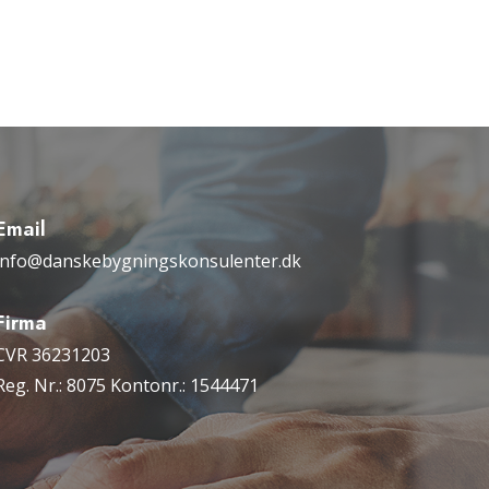
Email
info@danskebygningskonsulenter.dk
Firma
CVR 36231203
Reg. Nr.: 8075 Kontonr.: 1544471