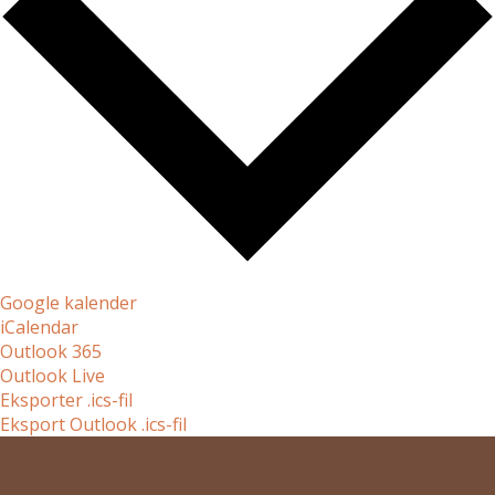
Google kalender
iCalendar
Outlook 365
Outlook Live
Eksporter .ics-fil
Eksport Outlook .ics-fil